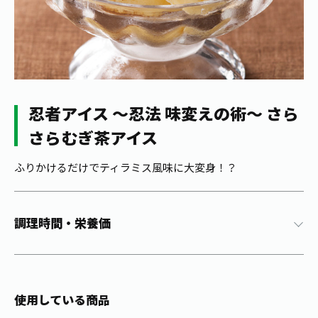
1日分の野菜
お客様相談室
動画ギャラリー
店舗・通販
商品情報
工場見学
伊藤園の店舗トップ
レシピ集
お茶の複合型博物館
ブランドから探す
お茶を知る
食育・文化
企業情報
GLOBAL
茶寮伊藤園
忍者アイス ～忍法 味変えの術～ さら
カテゴリーから探す
お茶百科
さらむぎ茶アイス
食育・イベント
店舗検索
キーワードから探す
お茶百科キッズ
ふりかけるだけでティラミス風味に大変身！？
新俳句大賞
通信販売トップ
安全・安心への取組み
茶産地育成事業
調理時間・栄養価
THE ITOEN
Green Tea for Good
製品の原料産地
茶殻リサイクルシステム
Inner CHARM
未来の桜プロジェクト
ウェルネスフォーラム
健康体
使用している商品
伊藤園レディス