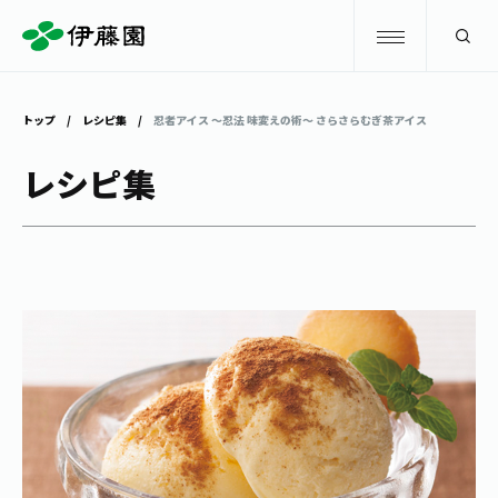
検索
トップ
レシピ集
忍者アイス ～忍法 味変えの術～ さらさらむぎ茶アイス
商品情報
レシピ集
キャンペーン
商品情報
トップ
主要ブランド
お茶を知る・楽しむ
お〜いお茶
お茶を知る・楽しむ
体験・イベント
健康ミネラルむぎ茶
お茶を楽しむ
体験・イベント
店舗・通販
TULLY'S COFFEE
お茶のいれ方
見学・体験