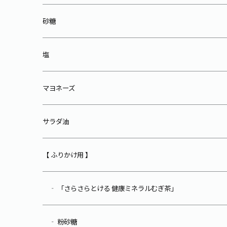
砂糖
塩
マヨネーズ
サラダ油
【 ふりかけ用 】
‐ 「さらさらとける 健康ミネラルむぎ茶」
‐ 粉砂糖