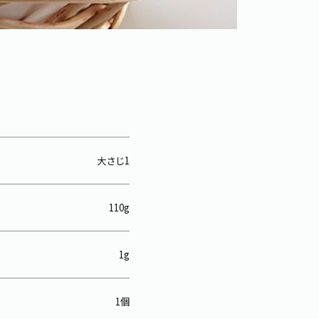
大さじ1
110g
1g
1個