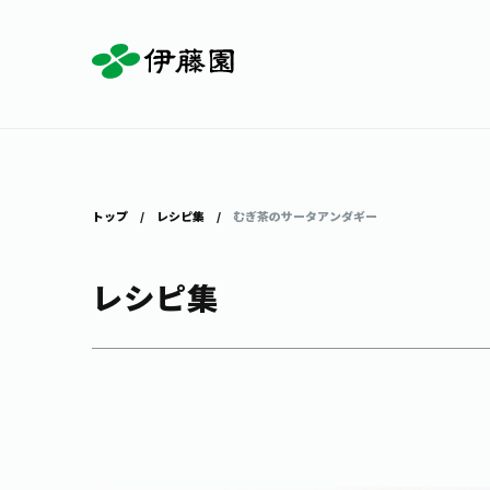
お茶を知る・楽しむ
体験・イベント
店舗・通販
商品情報
主要ブランド
お茶を楽しむ
見学・体験
伊藤園の店舗トップ
トップ
レシピ集
むぎ茶のサータアンダギー
レシピ集
茶寮伊藤園
店舗検索
工場見学
お茶の複合型博物館
お〜いお茶
健康ミネラルむぎ茶
お茶のいれ方
動画ギャラリー