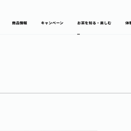
商品情報
キャンペーン
お茶を知る・楽しむ
体
食育・文化
お茶を知る
商品情報
通信販売トップ
ブラン
カテゴ
キーワ
THE ITOEN
Inner CHARM
健康
食育・イベント
新俳句大賞
TULLY'S COFFEE
1日分の野菜
レシピ集
お茶百科
お茶百科キ