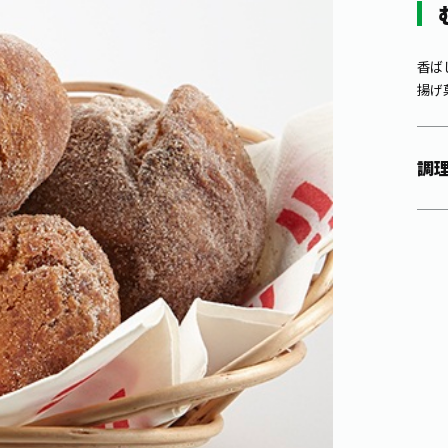
香ば
揚げ
調