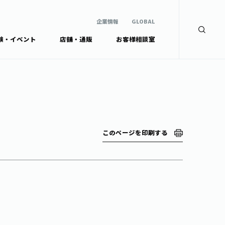
企業情報
GLOBAL
験・イベント
店舗・通販
お客様相談室
企業情報
検索
GLOBAL
安全・安心への取組み
茶産地育成事業
Green Tea for Good
製品の原料産地
未来の桜プロジェクト
茶殻リサイクルシステ
ドから探す
ム
伊藤園レディス
このページを印刷する
ウェルネスフォーラム
リーから探す
お茶の妖精
ードから探す
体
Crazy Jasmine
ッズ