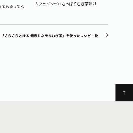
山形の
カフェインゼロさっぱりむぎ茶漬け
家宝も添えてな
「さらさらとける 健康ミネラルむぎ茶」を使ったレシピ一覧