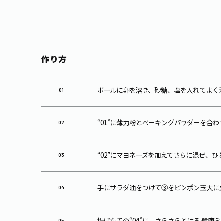
作り方
ボールに卵を溶き、砂糖、塩を入れてよく
“01”に薄力粉とベーキングパウダーを合
“02”にマヨネーズを加えてさらに混ぜ、
手にサラダ油をつけて③をピンポン玉大に丸
揚げたての“04”に「さらさらとける 健