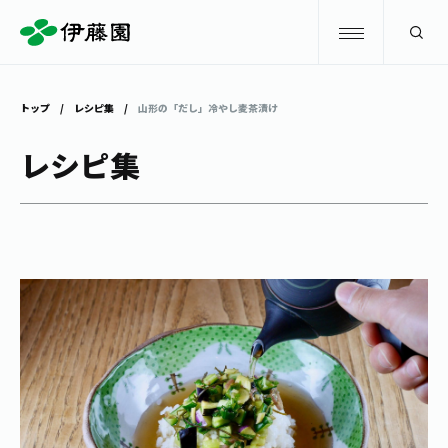
検索
トップ
レシピ集
山形の「だし」冷やし麦茶漬け
商品情報
レシピ集
キャンペーン
商品情報
トップ
主要ブランド
お茶を知る・楽しむ
お〜いお茶
お茶を知る・楽しむ
体験・イベント
健康ミネラルむぎ茶
お茶を楽しむ
体験・イベント
店舗・通販
TULLY'S COFFEE
お茶のいれ方
見学・体験