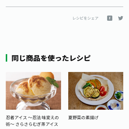
レシピをシェア
同じ商品を使ったレシピ
忍者アイス ～忍法 味変えの
夏野菜の素揚げ
術～ さらさらむぎ茶アイス