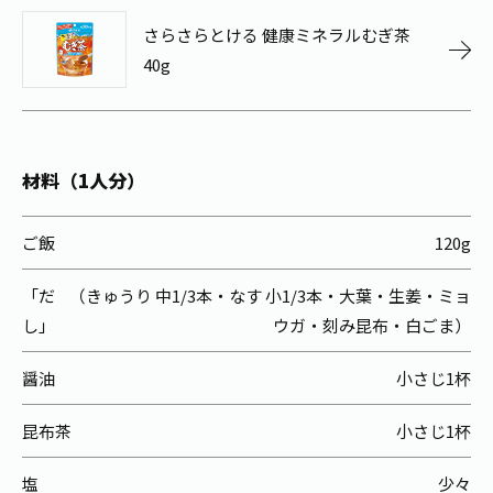
お茶の妖精
Crazy Jasmine
さらさらとける 健康ミネラルむぎ茶
40g
材料（1人分）
ご飯
120g
「だ
（きゅうり 中1/3本・なす 小1/3本・大葉・生姜・ミョ
し」
ウガ・刻み昆布・白ごま）
醤油
小さじ1杯
昆布茶
小さじ1杯
塩
少々