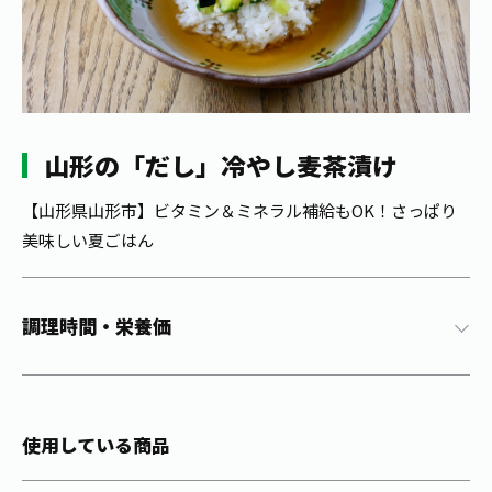
1日分の野菜
お客様相談室
動画ギャラリー
店舗・通販
商品情報
工場見学
伊藤園の店舗トップ
レシピ集
お茶の複合型博物館
ブランドから探す
お茶を知る
食育・文化
山形の「だし」冷やし麦茶漬け
企業情報
GLOBAL
茶寮伊藤園
カテゴリーから探す
お茶百科
食育・イベント
【山形県山形市】ビタミン＆ミネラル補給もOK！さっぱり
店舗検索
キーワードから探す
美味しい夏ごはん
お茶百科キッズ
新俳句大賞
通信販売トップ
安全・安心への取組み
調理時間・栄養価
茶産地育成事業
THE ITOEN
Green Tea for Good
製品の原料産地
茶殻リサイクルシステム
Inner CHARM
未来の桜プロジェクト
使用している商品
ウェルネスフォーラム
健康体
伊藤園レディス