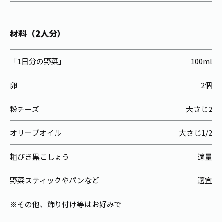
お茶の妖精
Crazy Jasmine
材料（2人分）
「1日分の野菜」
100ml
卵
2個
粉チーズ
大さじ2
オリーブオイル
大さじ1/2
粗びき黒こしょう
適量
野菜スティックやパンなど
適宜
※その他、飾り付け等はお好みで