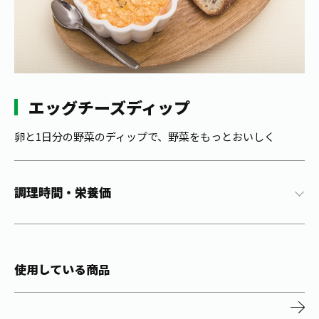
1日分の野菜
お客様相談室
動画ギャラリー
店舗・通販
商品情報
工場見学
伊藤園の店舗トップ
レシピ集
お茶の複合型博物館
ブランドから探す
お茶を知る
食育・文化
エッグチーズディップ
企業情報
GLOBAL
茶寮伊藤園
カテゴリーから探す
お茶百科
食育・イベント
卵と1日分の野菜のディップで、野菜をもっとおいしく
店舗検索
キーワードから探す
お茶百科キッズ
新俳句大賞
通信販売トップ
調理時間・栄養価
安全・安心への取組み
茶産地育成事業
THE ITOEN
Green Tea for Good
製品の原料産地
茶殻リサイクルシステム
Inner CHARM
未来の桜プロジェクト
使用している商品
ウェルネスフォーラム
健康体
伊藤園レディス