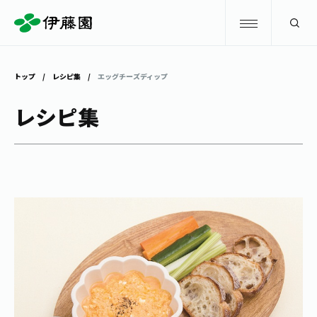
検索
トップ
レシピ集
エッグチーズディップ
商品情報
レシピ集
キャンペーン
商品情報
トップ
主要ブランド
お茶を知る・楽しむ
お〜いお茶
お茶を知る・楽しむ
体験・イベント
健康ミネラルむぎ茶
お茶を楽しむ
体験・イベント
店舗・通販
TULLY'S COFFEE
お茶のいれ方
見学・体験