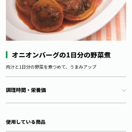
1日分の野菜
お客様相談室
動画ギャラリー
店舗・通販
商品情報
工場見学
伊藤園の店舗トップ
レシピ集
お茶の複合型博物館
ブランドから探す
お茶を知る
食育・文化
企業情報
GLOBAL
茶寮伊藤園
カテゴリーから探す
お茶百科
オニオンバーグの1日分の野菜煮
食育・イベント
店舗検索
キーワードから探す
お茶百科キッズ
肉汁と1日分の野菜を煮つめて、うまみアップ
新俳句大賞
通信販売トップ
安全・安心への取組み
調理時間・栄養価
茶産地育成事業
THE ITOEN
Green Tea for Good
製品の原料産地
茶殻リサイクルシステム
Inner CHARM
未来の桜プロジェクト
ウェルネスフォーラム
使用している商品
健康体
伊藤園レディス