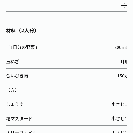
お茶の妖精
Crazy Jasmine
材料（2人分）
「1日分の野菜」
200ml
玉ねぎ
1個
合いびき肉
150g
【 A 】
しょうゆ
小さじ1
粒マスタード
小さじ1
オリーブオイル
大さじ1