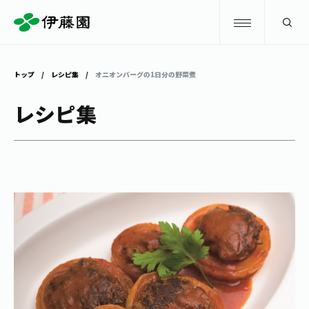
検索
トップ
レシピ集
オニオンバーグの1日分の野菜煮
商品情報
レシピ集
キャンペーン
商品情報
トップ
主要ブランド
お茶を知る・楽しむ
お〜いお茶
お茶を知る・楽しむ
体験・イベント
健康ミネラルむぎ茶
お茶を楽しむ
体験・イベント
店舗・通販
TULLY'S COFFEE
お茶のいれ方
見学・体験