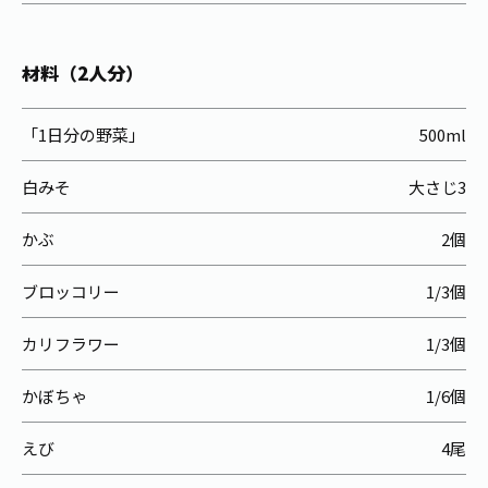
お茶の妖精
Crazy Jasmine
材料（2人分）
「1日分の野菜」
500ml
白みそ
大さじ3
かぶ
2個
ブロッコリー
1/3個
カリフラワー
1/3個
かぼちゃ
1/6個
えび
4尾