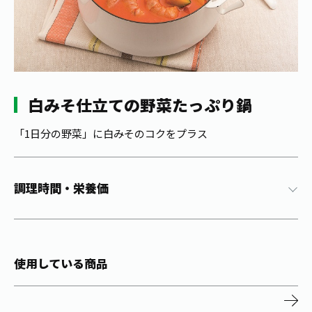
1日分の野菜
お客様相談室
動画ギャラリー
店舗・通販
商品情報
工場見学
伊藤園の店舗トップ
レシピ集
お茶の複合型博物館
ブランドから探す
お茶を知る
食育・文化
白みそ仕立ての野菜たっぷり鍋
企業情報
GLOBAL
茶寮伊藤園
カテゴリーから探す
お茶百科
食育・イベント
「1日分の野菜」に白みそのコクをプラス
店舗検索
キーワードから探す
お茶百科キッズ
新俳句大賞
通信販売トップ
調理時間・栄養価
安全・安心への取組み
茶産地育成事業
THE ITOEN
Green Tea for Good
製品の原料産地
茶殻リサイクルシステム
Inner CHARM
未来の桜プロジェクト
使用している商品
ウェルネスフォーラム
健康体
伊藤園レディス