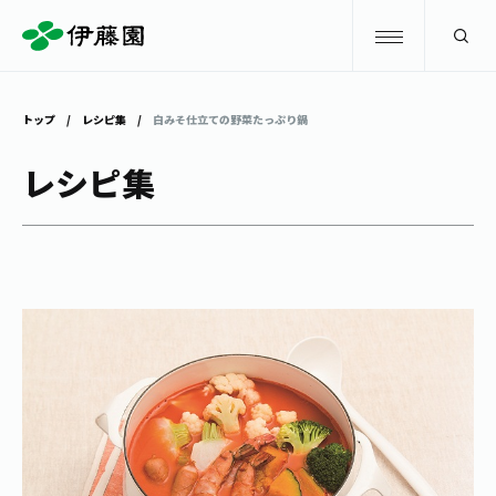
検索
トップ
レシピ集
白みそ仕立ての野菜たっぷり鍋
商品情報
レシピ集
キャンペーン
商品情報
トップ
主要ブランド
お茶を知る・楽しむ
お〜いお茶
お茶を知る・楽しむ
体験・イベント
健康ミネラルむぎ茶
お茶を楽しむ
体験・イベント
店舗・通販
TULLY'S COFFEE
お茶のいれ方
見学・体験