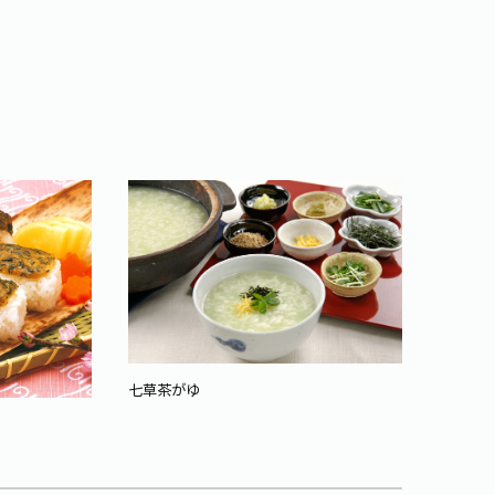
七草茶がゆ
春色押