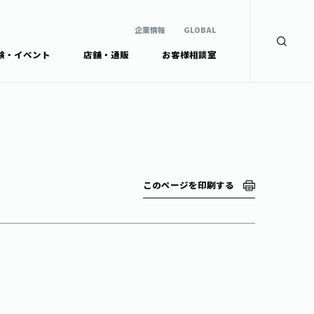
企業情報
GLOBAL
験・イベント
店舗・通販
お客様相談室
企業情報
検索
GLOBAL
安全・安心への取組み
茶産地育成事業
Green Tea for Good
製品の原料産地
未来の桜プロジェクト
茶殻リサイクルシステ
ドから探す
ム
伊藤園レディス
このページを印刷する
ウェルネスフォーラム
リーから探す
お茶の妖精
ードから探す
体
Crazy Jasmine
ッズ