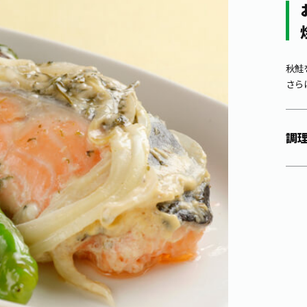
秋鮭
さら
調