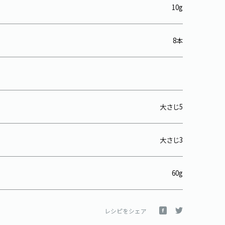
10g
8本
大さじ5
大さじ3
60g
レシピをシェア