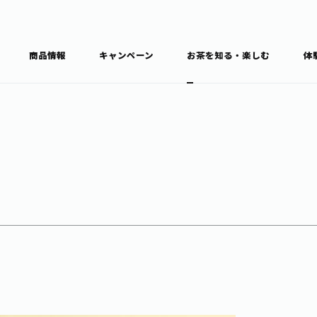
商品情報
キャンペーン
お茶を知る・楽しむ
体
食育・文化
お茶を知る
商品情報
通信販売トップ
ブラン
カテゴ
キーワ
THE ITOEN
Inner CHARM
健康
食育・イベント
新俳句大賞
TULLY'S COFFEE
1日分の野菜
レシピ集
お茶百科
お茶百科キ