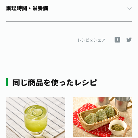
1日分の野菜
調理時間・栄養価
お客様相談室
動画ギャラリー
店舗・通販
商品情報
工場見学
伊藤園の店舗トップ
レシピ集
お茶の複合型博物館
ブランドから探す
お茶を知る
食育・文化
レシピをシェア
企業情報
GLOBAL
茶寮伊藤園
カテゴリーから探す
お茶百科
食育・イベント
店舗検索
キーワードから探す
お茶百科キッズ
新俳句大賞
通信販売トップ
同じ商品を使ったレシピ
安全・安心への取組み
茶産地育成事業
THE ITOEN
Green Tea for Good
製品の原料産地
茶殻リサイクルシステム
Inner CHARM
未来の桜プロジェクト
ウェルネスフォーラム
健康体
伊藤園レディス