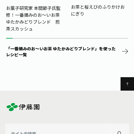
お茶の妖精
Crazy Jasmine
お茶と桜えびのふりかけお
お菓子研究家 本間節子氏監
にぎり
修！
一番摘みのお～いお茶
ゆたかみどりブレンド 煎
茶スカッシュ
「一番摘みのお～いお茶 ゆたかみどりブレンド」を使った
レシピ一覧