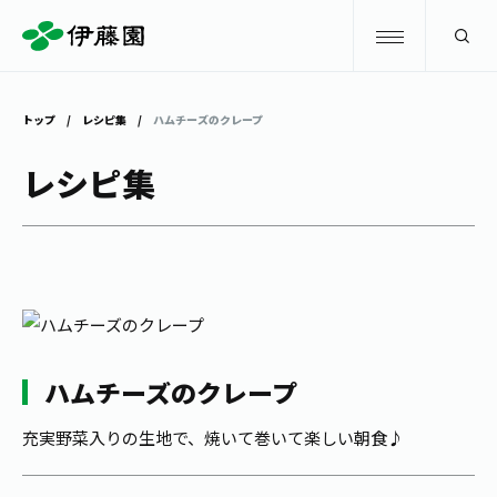
検索
トップ
レシピ集
ハムチーズのクレープ
商品情報
レシピ集
キャンペーン
商品情報
トップ
主要ブランド
お茶を知る・楽しむ
お〜いお茶
お茶を知る・楽しむ
体験・イベント
ハムチーズのクレープ
健康ミネラルむぎ茶
お茶を楽しむ
充実野菜入りの生地で、焼いて巻いて楽しい朝食♪
体験・イベント
店舗・通販
TULLY'S COFFEE
お茶のいれ方
見学・体験