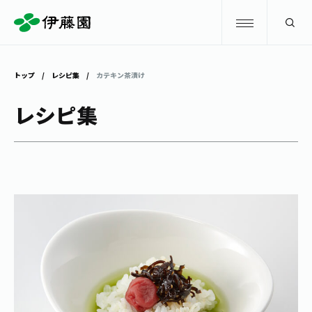
検索
トップ
レシピ集
カテキン茶漬け
商品情報
レシピ集
キャンペーン
商品情報
トップ
主要ブランド
お茶を知る・楽しむ
お〜いお茶
お茶を知る・楽しむ
体験・イベント
健康ミネラルむぎ茶
お茶を楽しむ
体験・イベント
店舗・通販
TULLY'S COFFEE
お茶のいれ方
見学・体験