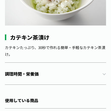
1日分の野菜
お客様相談室
動画ギャラリー
店舗・通販
商品情報
工場見学
伊藤園の店舗トップ
レシピ集
お茶の複合型博物館
ブランドから探す
お茶を知る
食育・文化
カテキン茶漬け
企業情報
GLOBAL
茶寮伊藤園
カテゴリーから探す
お茶百科
食育・イベント
カテキンたっぷり、30秒で作れる簡単・手軽なカテキン茶漬
店舗検索
キーワードから探す
け。
お茶百科キッズ
新俳句大賞
通信販売トップ
安全・安心への取組み
調理時間・栄養価
茶産地育成事業
THE ITOEN
Green Tea for Good
製品の原料産地
茶殻リサイクルシステム
Inner CHARM
未来の桜プロジェクト
使用している商品
ウェルネスフォーラム
健康体
伊藤園レディス