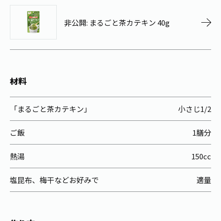
お茶の妖精
Crazy Jasmine
非公開: まるごと茶カテキン 40g
材料
「まるごと茶カテキン」
小さじ1/2
ご飯
1膳分
熱湯
150cc
塩昆布、梅干などお好みで
適量