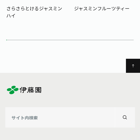
お茶の妖精
Crazy Jasmine
さらさらとけるジャスミン
ジャスミンフルーツティー
ハイ