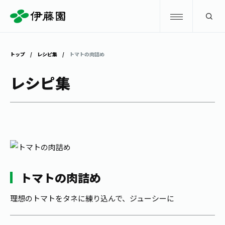
検索
トップ
レシピ集
トマトの肉詰め
商品情報
レシピ集
キャンペーン
商品情報
トップ
主要ブランド
お茶を知る・楽しむ
お〜いお茶
お茶を知る・楽しむ
体験・イベント
トマトの肉詰め
健康ミネラルむぎ茶
お茶を楽しむ
理想のトマトをタネに練り込んで、ジューシーに
体験・イベント
店舗・通販
TULLY'S COFFEE
お茶のいれ方
見学・体験