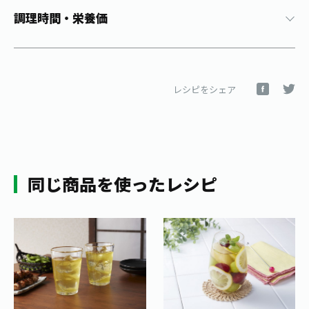
1日分の野菜
調理時間・栄養価
お客様相談室
動画ギャラリー
店舗・通販
商品情報
工場見学
伊藤園の店舗トップ
レシピ集
お茶の複合型博物館
ブランドから探す
お茶を知る
食育・文化
レシピをシェア
企業情報
GLOBAL
茶寮伊藤園
カテゴリーから探す
お茶百科
食育・イベント
店舗検索
キーワードから探す
お茶百科キッズ
新俳句大賞
通信販売トップ
同じ商品を使ったレシピ
安全・安心への取組み
茶産地育成事業
THE ITOEN
Green Tea for Good
製品の原料産地
茶殻リサイクルシステム
Inner CHARM
未来の桜プロジェクト
ウェルネスフォーラム
健康体
伊藤園レディス