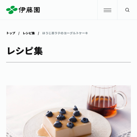
検索
トップ
レシピ集
ほうじ茶ラテのヨーグルトケーキ
商品情報
レシピ集
キャンペーン
商品情報
トップ
主要ブランド
お茶を知る・楽しむ
お〜いお茶
お茶を知る・楽しむ
体験・イベント
健康ミネラルむぎ茶
お茶を楽しむ
体験・イベント
店舗・通販
TULLY'S COFFEE
お茶のいれ方
見学・体験