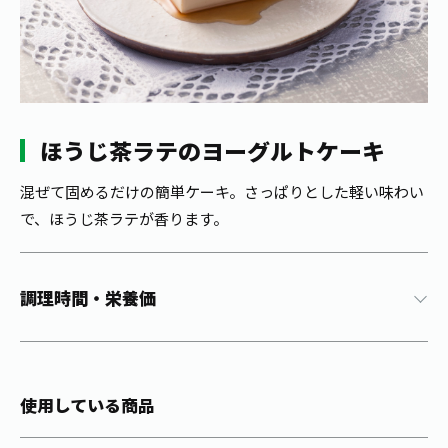
1日分の野菜
お客様相談室
動画ギャラリー
店舗・通販
商品情報
工場見学
伊藤園の店舗トップ
レシピ集
お茶の複合型博物館
ブランドから探す
お茶を知る
食育・文化
ほうじ茶ラテのヨーグルトケーキ
企業情報
GLOBAL
茶寮伊藤園
カテゴリーから探す
お茶百科
食育・イベント
混ぜて固めるだけの簡単ケーキ。さっぱりとした軽い味わい
店舗検索
キーワードから探す
で、ほうじ茶ラテが香ります。
お茶百科キッズ
新俳句大賞
通信販売トップ
安全・安心への取組み
調理時間・栄養価
茶産地育成事業
THE ITOEN
Green Tea for Good
製品の原料産地
茶殻リサイクルシステム
Inner CHARM
未来の桜プロジェクト
使用している商品
ウェルネスフォーラム
健康体
伊藤園レディス