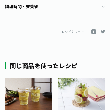
1日分の野菜
調理時間・栄養価
お客様相談室
動画ギャラリー
店舗・通販
商品情報
工場見学
伊藤園の店舗トップ
レシピ集
お茶の複合型博物館
ブランドから探す
お茶を知る
食育・文化
レシピをシェア
企業情報
GLOBAL
茶寮伊藤園
カテゴリーから探す
お茶百科
食育・イベント
店舗検索
キーワードから探す
お茶百科キッズ
新俳句大賞
通信販売トップ
同じ商品を使ったレシピ
安全・安心への取組み
茶産地育成事業
THE ITOEN
Green Tea for Good
製品の原料産地
茶殻リサイクルシステム
Inner CHARM
未来の桜プロジェクト
ウェルネスフォーラム
健康体
伊藤園レディス