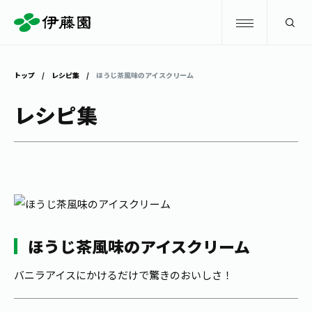
検索
トップ
レシピ集
ほうじ茶風味のアイスクリーム
商品情報
レシピ集
キャンペーン
商品情報
トップ
主要ブランド
お茶を知る・楽しむ
お〜いお茶
お茶を知る・楽しむ
体験・イベント
ほうじ茶風味のアイスクリーム
健康ミネラルむぎ茶
お茶を楽しむ
バニラアイスにかけるだけで驚きのおいしさ！
体験・イベント
店舗・通販
TULLY'S COFFEE
お茶のいれ方
見学・体験