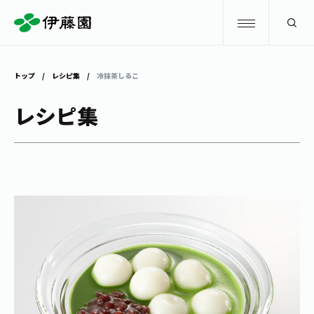
検索
トップ
レシピ集
冷抹茶しるこ
商品情報
レシピ集
キャンペーン
商品情報
トップ
主要ブランド
お茶を知る・楽しむ
お〜いお茶
お茶を知る・楽しむ
体験・イベント
健康ミネラルむぎ茶
お茶を楽しむ
体験・イベント
店舗・通販
TULLY'S COFFEE
お茶のいれ方
見学・体験