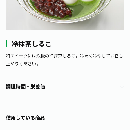
1日分の野菜
お客様相談室
動画ギャラリー
店舗・通販
商品情報
工場見学
伊藤園の店舗トップ
レシピ集
お茶の複合型博物館
ブランドから探す
お茶を知る
食育・文化
冷抹茶しるこ
企業情報
GLOBAL
茶寮伊藤園
カテゴリーから探す
お茶百科
食育・イベント
和スイーツには鉄板の冷抹茶しるこ。冷たく冷やしてお召し
店舗検索
キーワードから探す
上がりください。
お茶百科キッズ
新俳句大賞
通信販売トップ
安全・安心への取組み
調理時間・栄養価
茶産地育成事業
THE ITOEN
Green Tea for Good
製品の原料産地
茶殻リサイクルシステム
Inner CHARM
未来の桜プロジェクト
使用している商品
ウェルネスフォーラム
健康体
伊藤園レディス